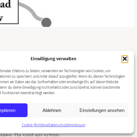
Einwilligung verwalten
timales Erlebnis zu bieten, verwenden wir Technologien wie Cookies, um
Dreieck. Dort wechseln Sie auf die
A8 in Richtung
ationen zu speichern und/oder darauf zuzugreifen. Wenn du diesen Technologien
. 42)
. Dem Schild „Stupferich“ folgen und nach
nnen wir Daten wie das Surfverhalten oder eindeutige IDs auf dieser Website
Wenn du deine Einwilligung nicht erteilst oder zurückziehst, können bestimmte
 Funktionen beeinträchtigt werden.
eptieren
Ablehnen
Einstellungen ansehen
Cookie-Richtlinie
Datenschutz
Impressum
reichen unsere Haltestelle „Stupferich-Rathaus“
olgen. Da sind wir schon.