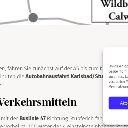
Um dir ein op
n, fahren Sie zunächst auf der A5 bis zum Karlsruher 
Geräteinform
inuten die
Autobahnausfahrt Karlsbad/Stupferich (Nr
zustimmst, kö
verarbeiten. 
e.
Merkmale und
 Verkehrsmitteln
Akz
 mit der
Buslinie 47
Richtung Stupferich fahren. Sie er
 vorbei ca. 100 Meter der Kleinsteinsteinbacher Str. f