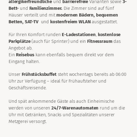
allergikerfreundliche
und
barrierefreie
Varianten sowie
3-
Bett-
und
Familienzimmer.
Die Zimmer sind auf fünf
Häuser verteilt und mit
modernen Bädern, bequemen
Betten, SAT-TV
und
kostenfreiem WLAN
ausgestattet.
Für Ihren Komfort runden
E-Ladestationen
,
kostenlose
Parkplätze
(auch für Sprinter) und ein
Fitnessraum
das
Angebot ab.
Ein
Reisebus
kann ebenfalls bequem direkt vor dem
Eingang halten.
Unser
Frühstücksbuffet
steht wochentags bereits ab 06:00
Uhr zur Verfügung – ideal für Frühaufsteher und
Geschäftsreisende.
Und spät ankommende Gäste als auch Einheimische
werden von unseren
24/7-Warenautomaten
rund um die
Uhr mit Getränken, Snacks und Spezialitäten unserer
Metzgerei versorgt.