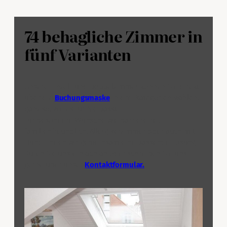
74 behagliche Zimmer in
fünf Varianten
Unsere Einzel- und Doppelzimmer können Sie direkt
über die
Buchungsmaske
in drei Kategorien wählen,
ganz so, wie es für Sie passt.
Für besondere Wünsche wie barrierefrei,
familienfreundlich, Allergikerzimmer oder auch mit
Hund finden wir gemeinsam eine passende Lösung.
Rufen Sie uns einfach an oder schreiben Sie uns
gerne über unser
Kontaktformular.